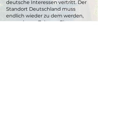
deutsche Interessen vertritt. Der
Standort Deutschland muss
endlich wieder zu dem werden,
was er lange Zeit war: Ein
Aushängeschild für Qualität,
Innovation und Erfindergeist.
Zum Archiv
Alexander Engelhard
Platz der Republik 1, 11011 Berlin
alexander.engelhard@bundestag.de
Abonnieren Sie meinen Newsletter:
Engelhard Exklusiv
Abonnieren