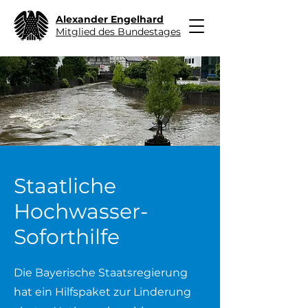
Alexander Engelhard
Mitglied des Bundestages
Staatliche
Hochwasser-
Soforthilfe
Die Bayerische Staatsregierung
hat ein Hilfspaket zur Linderung